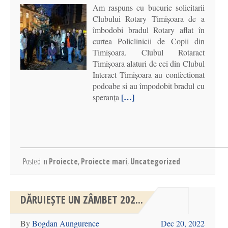
Am raspuns cu bucurie solicitarii
Clubului Rotary Timișoara de a
îmbodobi bradul Rotary aflat în
curtea Policlinicii de Copii din
Timișoara. Clubul Rotaract
Timișoara alaturi de cei din Clubul
Interact Timișoara au confectionat
podoabe si au împodobit bradul cu
[…]
speranța
Posted in
Proiecte
,
Proiecte mari
,
Uncategorized
DĂRUIEȘTE UN ZÂMBET 202...
By
Bogdan Aungurence
Dec 20, 2022