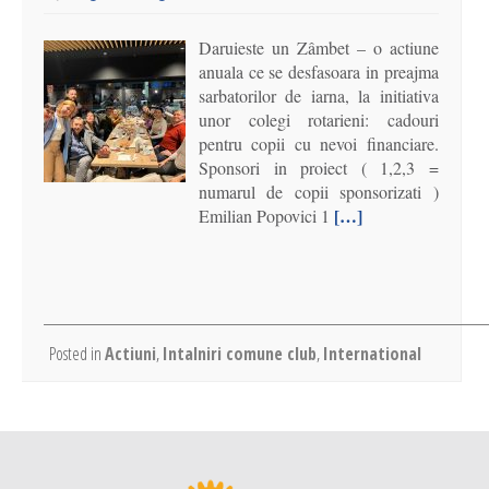
Daruieste un Zâmbet – o actiune
anuala ce se desfasoara in preajma
sarbatorilor de iarna, la initiativa
unor colegi rotarieni: cadouri
pentru copii cu nevoi financiare.
Sponsori in proiect ( 1,2,3 =
numarul de copii sponsorizati )
[…]
Emilian Popovici 1
Posted in
Actiuni
,
Intalniri comune club
,
International