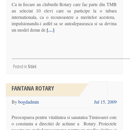
Ca in fiecare an cluburile Rotary care fac parte din TMB
au selectat 10 elevi care sa participe la o tabara
internationala, ca o recunoastere a meritelor acestora,
impulsionandu-i astfel sa se autodepaseasca si sa devina
[…]
un model demn de
Posted in
Stiri
FANTANA ROTARY
By
bogdadmin
Jul 15, 2009
Preocuparea pentru vitalitatea si sanatatea Timisoarei este
o constanta a directiei de actiune a Rotary. Proiectele
noastre nu exclud preocuparea pentru un mediu sănătos şi