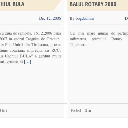
CHIUL BULA
BALUL ROTARY 2006
Dec 12, 2006
By
bogdadmin
D
cu ziua de sambata, 16.12.2006 pana
Cel mai mare numar de partiip
.2007 in cadrul Targului de Craciun
infiintarea primului Rotary
 in P-ta Unirii din Timisoara, a avut
Timisoara.
tiune rotariana impreuna cu RCC.
La Unchiul BULA" a gazduit multi
[…]
ati, gratare, si
Stiri
Posted in
Stiri