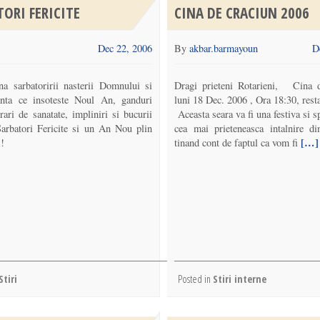
ORI FERICITE
CINA DE CRACIUN 2006
Dec 22, 2006
By
akbar.barmayoun
D
a sarbatoririi nasterii Domnului si
Dragi prieteni Rotarieni, Cina 
anta ce insoteste Noul An, ganduri
luni 18 Dec. 2006 , Ora 18:30, rest
rari de sanatate, impliniri si bucurii
Aceasta seara va fi una festiva si s
Sarbatori Fericite si un An Nou plin
cea mai prieteneasca intalnire di
[…]
i!
tinand cont de faptul ca vom fi
Stiri
Posted in
Stiri interne