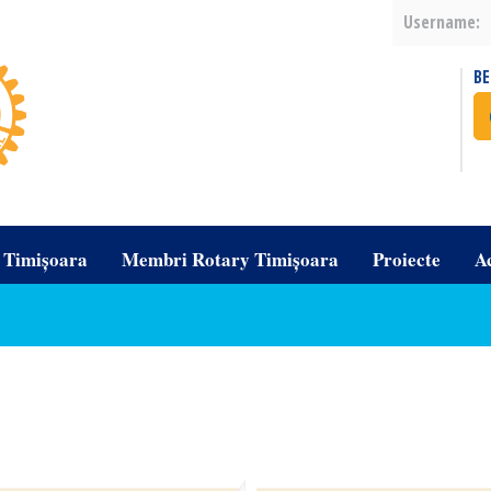
Username:
B
b Timișoara
Membri Rotary Timișoara
Proiecte
A