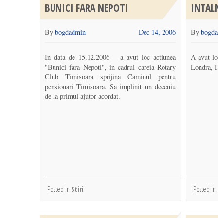
BUNICI FARA NEPOTI
INTAL
By
bogdadmin
Dec 14, 2006
By
bogda
In data de 15.12.2006 a avut loc actiunea
A avut lo
"Bunici fara Nepoti", in cadrul careia Rotary
Londra, H
Club Timisoara sprijina Caminul pentru
pensionari Timisoara. Sa implinit un deceniu
de la primul ajutor acordat.
Posted in
Stiri
Posted in