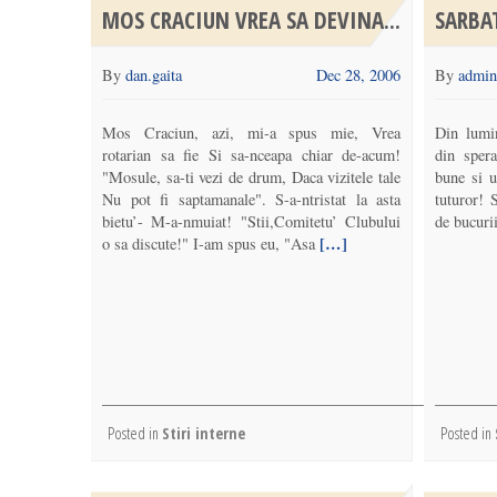
MOS CRACIUN VREA SA DEVINA...
SARBAT
By
dan.gaita
Dec 28, 2006
By
admin
Mos Craciun, azi, mi-a spus mie, Vrea
Din lumin
rotarian sa fie Si sa-nceapa chiar de-acum!
din sper
"Mosule, sa-ti vezi de drum, Daca vizitele tale
bune si u
Nu pot fi saptamanale". S-a-ntristat la asta
tuturor! 
bietu’- M-a-nmuiat! "Stii,Comitetu’ Clubului
de bucuri
[…]
o sa discute!" I-am spus eu, "Asa
Posted in
Stiri interne
Posted in