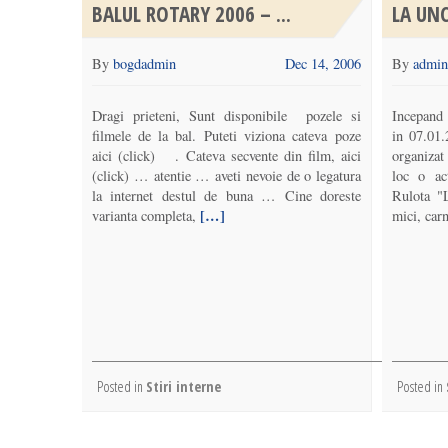
BALUL ROTARY 2006 – ...
LA UN
By
bogdadmin
Dec 14, 2006
By
admin
Dragi prieteni, Sunt disponibile pozele si
Incepand 
filmele de la bal. Puteti viziona cateva poze
in 07.01
aici (click) . Cateva secvente din film, aici
organizat
(click) … atentie … aveti nevoie de o legatura
loc o ac
la internet destul de buna … Cine doreste
Rulota "
[…]
varianta completa,
mici, carn
Posted in
Stiri interne
Posted in