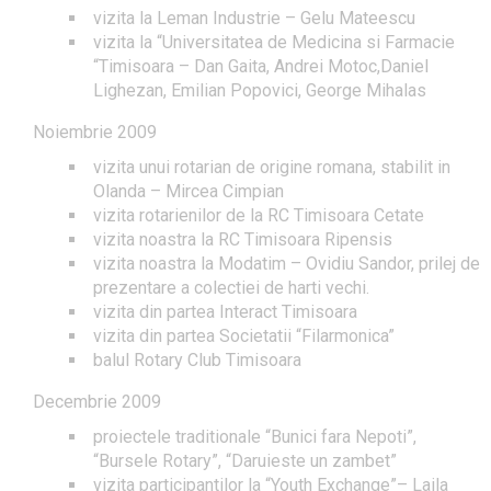
vizita la Leman Industrie – Gelu Mateescu
vizita la “Universitatea de Medicina si Farmacie
“Timisoara – Dan Gaita, Andrei Motoc,Daniel
Lighezan, Emilian Popovici, George Mihalas
Noiembrie 2009
vizita unui rotarian de origine romana, stabilit in
Olanda – Mircea Cimpian
vizita rotarienilor de la RC Timisoara Cetate
vizita noastra la RC Timisoara Ripensis
vizita noastra la Modatim – Ovidiu Sandor, prilej de
prezentare a colectiei de harti vechi.
vizita din partea Interact Timisoara
vizita din partea Societatii “Filarmonica”
balul Rotary Club Timisoara
Decembrie 2009
proiectele traditionale “Bunici fara Nepoti”,
“Bursele Rotary”, “Daruieste un zambet”
vizita participantilor la “Youth Exchange”– Laila