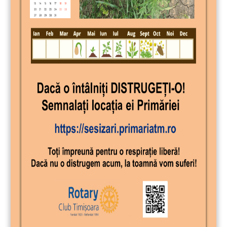
Timisoarei
marcare 23 Februarie – ziua RI
vizita Primarului Timisoarei
Martie 2010
vizita presedintei RC Ripensis – Lorena Rusovan
si prezentarea vietii rotaiene americane
demarare proiect “Timisoara Inima Mea”
prezentare – Alexandra Enache – Medeicina
Legala
prezentare ” Banat Lions Cricket Club”
vizita la Cabinetul Ioana Hategan
prezentare Ciprian Jichici – consilier local ,invitat
de Lia Epure
vizita din partea clubului in formare RC Turnu
Severin
Aprilie 2010
participarea tinerilor la GSE Anglia – Romania
prezentare – Sorina Jecza – Manager Fundatia