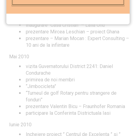
Triade
Eveniment” Un an de la lansarea “Nu te pune cu
timisorenii”
inaugurare “Casa Cristian” – Laila Onu
prezentare Mircea Leschian – proiect Ghana
prezentare – Marian Mocan : Expert Consulting –
10 ani de la infiintare
Mai 2010
vizita Guvernatorului District 2241: Daniel
Condurache
primirea de noi membri
“Jimbocicleta”
“Turneul de golf Rotary pentru strangere de
fonduri”
prezentare Valentin Bicu – Fraunhofer Romania
participare la Conferinta Districtuala Iasi
Iunie 2010
Incheiere proiect ” Centrul de Excelenta ” si ”