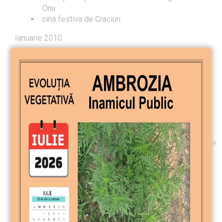
Onu
cina festiva de Craciun
Ianuarie 2010
prezentare – Dl Ioan Marita Director al Directiei
Regionale de Drumuri si Poduri invitat de Lia
Epure
prezentare – deputat Ovidiu Gant
Februarie 2010
participare la vernisajul foto realizatde Interact
prezentare Sergiu Morariu – Enduromania
proiect pentru copiii din mediul rural – calculatoare
oferite prin intarmediul Fundatiei Caritas de catre
Dan Popovici
proiect 4 L – carti in limba germana care dezvolta
intelegerea la copiii din ciclul primar -Ruediger
Wisser
vizita 2 la Antichitati Andreas
prezentare – Dl Sorin Ciurariu – arhitect sef al