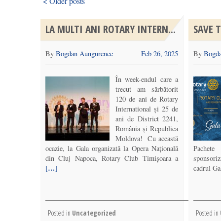
< Older posts
LA MULTI ANI ROTARY INTERN...
SAVE T
By
Bogdan Aungurence
Feb 26, 2025
By
Bogda
În week-endul care a
trecut am sărbătorit
120 de ani de Rotary
International și 25 de
ani de District 2241,
România și Republica
Moldova! Cu această
ocazie, la Gala organizată la Opera Națională
Pachete
din Cluj Napoca, Rotary Club Timișoara a
sponsoriz
[…]
cadrul Ga
Posted in
Uncategorized
Posted in