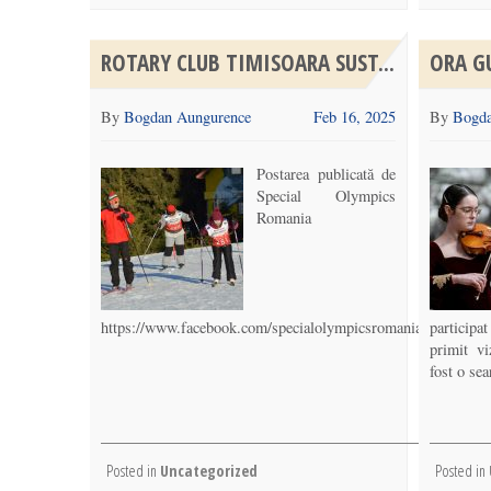
ROTARY CLUB TIMISOARA SUST...
ORA GU
By
Bogdan Aungurence
Feb 16, 2025
By
Bogda
Postarea publicată de
Special Olympics
Romania
https://www.facebook.com/specialolympicsromania/post
particip
primit v
fost o sea
Posted in
Uncategorized
Posted in