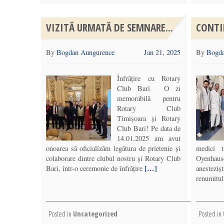
VIZITĂ URMATĂ DE SEMNARE...
CONTI
By
Bogdan Aungurence
Jan 21, 2025
By
Bogda
Înfrățire cu Rotary
Club Bari O zi
memorabilă pentru
Rotary Club
Timișoara și Rotary
Club Bari! Pe data de
14.01.2025 am avut
onoarea să oficializăm legătura de prietenie și
medici 
colaborare dintre clubul nostru și Rotary Club
Oyenhau
[…]
Bari, într-o ceremonie de înfrățire
anestezi
renumitul
Posted in
Uncategorized
Posted in