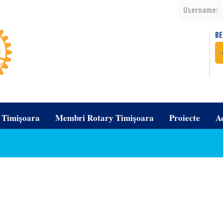
Username:
B
b Timișoara
Membri Rotary Timișoara
Proiecte
A