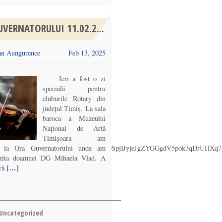
VERNATORULUI 11.02.2...
n Aungurence
Feb 13, 2025
Ieri a fost o zi
specială pentru
cluburile Rotary din
județul Timiș. La sala
baroca a Muzeului
Național de Artă
Timișoara am
s/pfbid0216ry6vrCg1yb5jnqcPJCk22ViHsm9SpjByjeJgZYGGgdV5pok3qDrUHXq
at la Ora Guvernatorului unde am
izita doamnei DG Mihaela Vlad. A
[…]
ră
Uncategorized