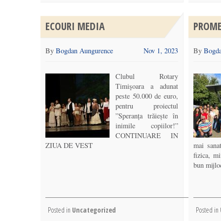
ECOURI MEDIA
PROME
By
Bogdan Aungurence
Nov 1, 2023
By
Bogda
Clubul Rotary
Timişoara a adunat
peste 50.000 de euro,
pentru proiectul
”Speranța trăiește în
inimile copiilor!”
CONTINUARE IN
ZIUA DE VEST
mai sanat
fizica, m
bun mijlo
Posted in
Uncategorized
Posted in