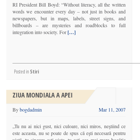
RI President Bill Boyd: “Without literacy, all the written
words we encounter every day – not just in books and
newspapers, but in maps, labels, street signs, and
billboards – are mysteries and roadblocks to full
[…]
integration into society. For
Posted in
Stiri
ZIUA MONDIALA A APEI
By
bogdadmin
Mar 11, 2007
„Tu nu ai nici gust, nici culoare, nici miros, neştiind ce
este aceasta, nu se poate de spus că eşti necesară pentru
viaţă, tu singura eşti viaţa, tu eşti cea mai mare bogăţie