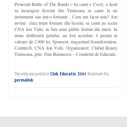
Proiectul Battle of The Bands ( Sa canti e Cool), a dorit
sa incurajeze liceenii din Timisoara sa cante la un
instrument sau intr-o formatie . Cum am facut asta? Am
invitat cinci trupe formate din liceeni, sa cante pe scena
CNA Ion Vidu, in fata unui public format din tineri. In
urma deliberarii juriului, au fost acordate 4 premii in
valoare de 2.900 lei. Sponsori: magazinul Soundcreation,
Contitech, CNA Ion Vidu. Organizatori: Clubul Rotary
Timisoara, prin Dan Balanescu – Comitetul de Educatie.
This entry was posted in
Club
,
Educatie
,
Stiri
. Bookmark the
permalink
.