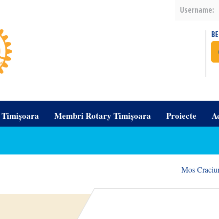
Username:
B
b Timișoara
Membri Rotary Timișoara
Proiecte
A
Mos Craciun 